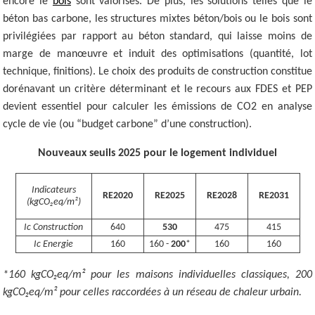
encore le
bois
sont valorisés. De plus, les solutions telles que le
béton bas carbone, les structures mixtes béton/bois ou le bois sont
privilégiées par rapport au béton standard, qui laisse moins de
marge de manœuvre et induit des optimisations (quantité, lot
technique, finitions). Le choix des produits de construction constitue
dorénavant un critère déterminant et le recours aux FDES et PEP
devient essentiel pour calculer les émissions de CO2 en analyse
cycle de vie (ou “budget carbone” d’une construction).
Nouveaux seuils 2025 pour le logement individuel
Indicateurs
RE2020
RE2025
RE2028
RE2031
(kgCO₂eq/m²)
Ic Construction
640
530
475
415
Ic Energie
160
160 -
200
*
160
160
*160 kgCO₂eq/m² pour les maisons individuelles classiques, 200
kgCO₂eq/m² pour celles raccordées à un réseau de chaleur urbain.