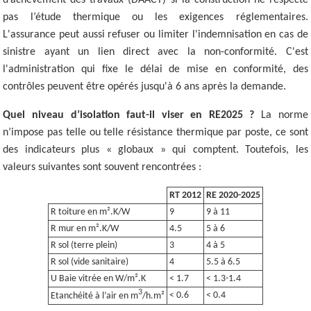
d’achèvement des travaux (DAACT) si la construction ne respecte
pas l’étude thermique ou les exigences réglementaires.
L'assurance peut aussi refuser ou limiter l'indemnisation en cas de
sinistre ayant un lien direct avec la non-conformité. C'est
l'administration qui fixe le délai de mise en conformité, des
contrôles peuvent être opérés jusqu'à 6 ans après la demande.
Quel niveau d’isolation faut-il viser en RE2025 ?
La norme
n’impose pas telle ou telle résistance thermique par poste, ce sont
des indicateurs plus « globaux » qui comptent. Toutefois, les
valeurs suivantes sont souvent rencontrées :
RT 2012
RE 2020-2025
R toiture en m².K/W
9
9 à 11
R mur en m².K/W
4.5
5 à 6
R sol (terre plein)
3
4 à 5
R sol (vide sanitaire)
4
5.5 à 6.5
U Baie vitrée en W/m².K
< 1.7
< 1.3-1.4
3
< 0.6
< 0.4
Etanchéité à l’air en m
/h.m²