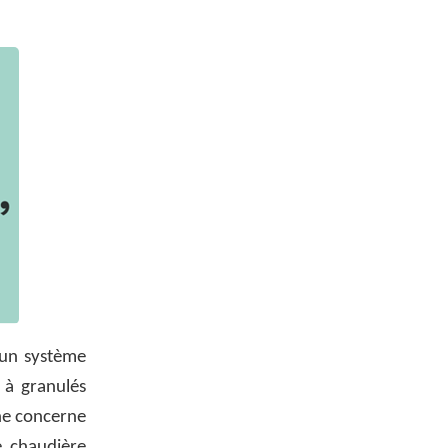
’un système
 à granulés
 ne concerne
e chaudière