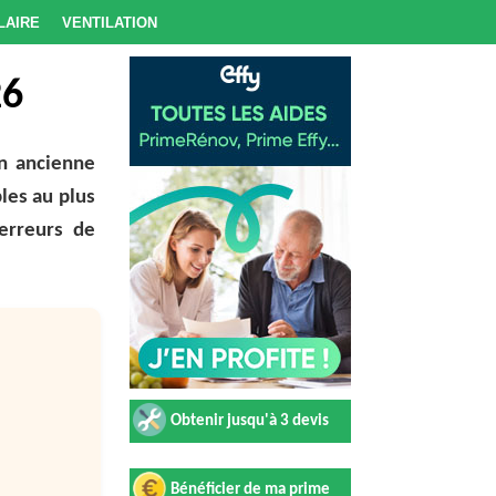
laire
Ventilation
26
on ancienne
les au plus
erreurs de
Obtenir jusqu'à 3 devis
Bénéficier de ma prime