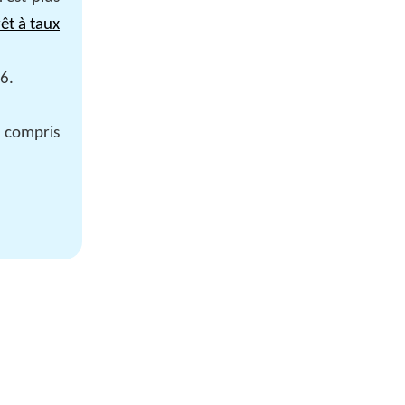
êt à taux
6.
f compris