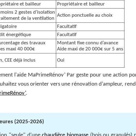
priétaire et bailleur
Propriétaire et bailleur
moins 2 gestes d’isolation
Action ponctuelle au choix
raitement de la ventilation
igatoire
Facultatif
it énergétique
Facultatif
rcentage des travaux
Montant fixe connu d’avance
des maxi 40 000€
Aide maxi de 20 000€ sur 5 ans
, CEE déjà inclus
Oui
ellement l'aide MaPrimeRénov’ Par geste pour une action po
uhaitez vous orienter vers une rénovation d’ampleur, rend
aPrimeRénov’
.
ajeures (2025-2026)
ation "seule" d'une
chaudière biomasse
(bois ou granulés) n