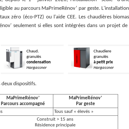
ligible au parcours MaPrimeRénov’ par geste. L'installation
 taux zéro (éco-PTZ) ou l'aide CEE. Les chaudières bioma
nov' seulement si elles sont intégrées dans un projet de
Chaud.
Chaudiere
granulés
granulés
condensation
à petit prix
Hargassner
Hargassner
deux dispositifs.
MaPrimeRénov’
MaPrimeRénov’
Parcours accompagné
Par geste
us
Tous sauf « élevés »
Construit > 15 ans
Résidence principale