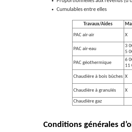
Proportionnelles aux revenus (d’où
Cumulables entre elles
Travaux/Aides
Ma
PAC air-air
X
3 0
PAC air-eau
5 0
6 0
PAC géothermique
11
Chaudière à bois bûches
X
Chaudière à granulés
X
Chaudière gaz
Conditions générales d’o