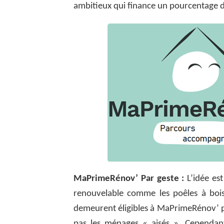
ambitieux qui finance un pourcentage d
MaPrimeRénov’ Par geste :
L’idée es
renouvelable comme les poêles à bois
demeurent éligibles à MaPrimeRénov’ pa
pas les ménages « aisés ». Cependant