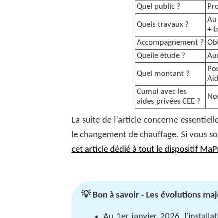
Quel public ?
Pro
Au 
Quels travaux ?
+ t
Accompagnement ?
Obl
Quelle étude ?
Aud
Pou
Quel montant ?
Ai
Cumul avec les
Non
aides privées CEE ?
La suite de l’article concerne essenti
le changement de chauffage. Si vous so
cet article dédié à tout le dispositif M
💡 Bon à savoir - Les évolutions m
Au 1er janvier 2026, l'install