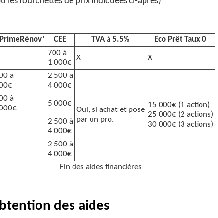
 les fourchettes de prix indiquées ci-après)
PrimeRénov’
CEE
TVA à 5.5%
Eco Prêt Taux 0
700 à
X
X
1 000€
00 à
2 500 à
00€
4 000€
00 à
5 000€
15 000€ (1 action)
 000€
Oui, si achat et pose
25 000€ (2 actions)
par un pro.
2 500 à
30 000€ (3 actions)
4 000€
2 500 à
4 000€
Fin des aides financières
btention des aides