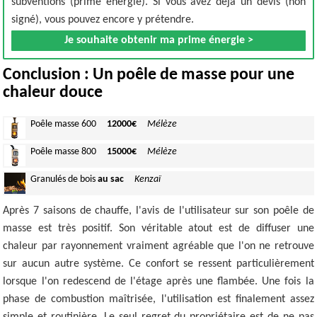
subventions (prime énergie). Si vous avez déjà un devis (non
signé), vous pouvez encore y prétendre.
Je souhaite obtenir ma prime énergie >
Conclusion : Un poêle de masse pour une
chaleur douce
Poêle masse
600
12000€
Mélèze
Poêle masse
800
15000€
Mélèze
Granulés
de bois
au sac
Kenzaï
Après 7 saisons de chauffe, l'avis de l'utilisateur sur son poêle de
masse est très positif. Son véritable atout est de diffuser une
chaleur par rayonnement vraiment agréable que l'on ne retrouve
sur aucun autre système. Ce confort se ressent particulièrement
lorsque l'on redescend de l'étage après une flambée. Une fois la
phase de combustion maîtrisée, l'utilisation est finalement assez
simple et routinière. Le seul regret du propriétaire est de ne pas