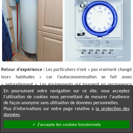
Retour d’expérience :
Les particuliers n’ont « pas vraiment changé
leurs habitudes » car l’autoconsommation se fait assez
« naturellement ». Les équipements qui tournent en permanence
En poursuivant votre navigation sur ce site, vous acceptez
fonctionnent toujours lorsqu’il y a du soleil (congélateurs, cave à
l'utilisation de cookies nous permettant de mesurer l'audience
vin, VMC…) et les nouveaux usages auront également lieu en
de façon anonyme sans utilisation de données personnelles.
journée (spa, piscine). Le couple décale autant que possible les
Plus d’informations sur notre page relative à
la protection des
équipements qui peuvent l’être : lave-vaisselle, lave-linge, charge
données
.
des vélos électriques…
✓ J'accepte les cookies fonctionnels
↑