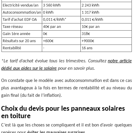
Electricité vendue/an
3 560 kWh
2 243 kWh
Autoconsommation/an
0 kWh
1 317 kWh
Tarif d’achat EDF OA
0,011 €/kWh*
0,011 €/kWh
Taxe réseau
40€ par an
10€ par an
Gain 1ère année
0€
318€
Résultats sur 20 ans
+600€
+9000€
Rentabilité
-
16 ans
*Le tarif d’achat évolue tous les trimestres. Consultez
notre article
dédié aux aides sur le solaire
pour en savoir plus.
On constate que le modèle avec autoconsommation est dans ce cas
plus avantageux à la fois en termes de rentabilité et au niveau du
gain final (du fait de l’inflation).
Choix du devis pour les panneaux solaires
en toiture
C’est là que les choses se compliquent et il est bon d’avoir quelques
repères pour
éviter les mauvaises surprises
.