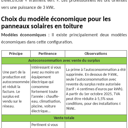
d’électricité « vraiment vert ». Les professionnels les ont orientés
vers une puissance de 3 kWc.
Choix du modèle économique pour les
panneaux solaires en toiture
Modèles économiques :
Il existe principalement deux modèles
économiques dans cette configuration.
Principe
Pertinence
Observations
Autoconsommation avec vente du surplus
Intéressant si vous
La prime à l'autoconsommation a été
Une part de la
avez au moins un
supprimée. En dessous de 9 kWc,
production est
équipement
seule l'autoconsommation avec
autoconsommée
électrique qui
revente du surplus reste autorisée
et réduit la
consomme
(tarif : 4 centimes d'euros par kWh).
facture. Le
fortement toute
A partir du 1er octobre 2025, TVA
surplus est
l’année : chauffe-
peut être réduite à 5,5% sous
vendu sur le
eau, climatisation,
conditions, pour des installations ≤
réseau.
piscine, voiture
9kWc.
électrique…
Vente totale
Pertinent si vous