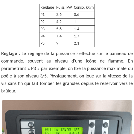
Réglage
Puiss. kW
Conso. kg/h
P1
2.6
0.6
P2
4.2
1
P3
5.8
1.4
P4
7.4
1.7
P5
9
2.1
Réglage :
Le réglage de la puissance s’effectue sur le panneau de
commande, souvent au niveau d’une icône de flamme. En
paramétrant « P3 » par exemple, on fixe la puissance maximale du
poêle à son niveau 3/5. Physiquement, on joue sur la vitesse de la
vis sans fin qui fait tomber les granulés depuis le réservoir vers le
brûleur.