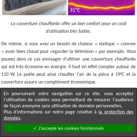
La couverture chauffante offre un bon confort pour un coût
d’utilisation très faible.
De même, si vous avez un besoin de chaleur « statique » comme
« avoir bien chaud pour regarder la télévision » par exemple. Vous
pouvez dans ce cas envisager d’utiliser une couverture chauffante
qui est très économe en énergie. Il faut en effet compter autour de
110 W. Le poêle peut ainsi chauffer l’air de la pièce à 19°C et la
couverture assure un complément économique.
Investir dans un poêle à granulés économe
En poursuivant votre navigation sur ce site, vous acceptez
l'utilisation de cookies nous permettant de mesurer l'audience
?
de façon anonyme sans utilisation de données personnelles.
Si vous envisagez l’achat d’un poêle à granulés, vous vous
Plus d’informations sur notre page relative à
la protection des
données
.
demander surement comment choisir un appareil économe en
granulés. Sur ce point, il faut noter que le prix n’a pas d’influence
✓ J'accepte les cookies fonctionnels
↑
sur les performances. En effet, la plupart des appareils du marché