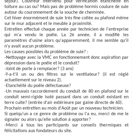
séjour). Couvreur intervenu pour vérification étanchéité en
toiture au cas ou? Mais pas de problème hormis coulure de suie
autour du couronnement de la souche de cheminée.
Cet hiver énormément de suie très fine collée au plafond même
sur le mur adjacent et le meuble à proximité.
Entretien effectué chaque année par technicien de l'entreprise
qui m'a vendu le poêle. La 2è année, il a modifié les
paramètres d'usine alors qu'apparemment, il me semble qu'il
n'y avait aucun problème.
Les causes possibles du problème de suie? :
-Nettoyage avec la VMC en fonctionnement donc aspiration par
dépression dans le poêle et le conduit?
-Joint de porte à remplacer? (3 ans)
-Y-a-t'il un ou des filtres sur le ventilateur? (il est réglé
actuellement sur le niveau 2).
-Etanchéité du poêle défectueuse?
-Un mauvais raccordement du conduit de 80 en plafond sur le
conduit semi-rigide isolé passant dans un conduit existant en
terre cuite? (entrée d'air extérieure par gaine directe de 60).
Prochain entretien au mois d'Août par un nouveau technicien.
Si quelqu'un a ce genre de problème ou l'a eu, merci de me le
signaler ou alors qu'elle solution à apporter?
-Merci à tous les participants sur conseils thermiques et
félicitations aux fondateurs du site.