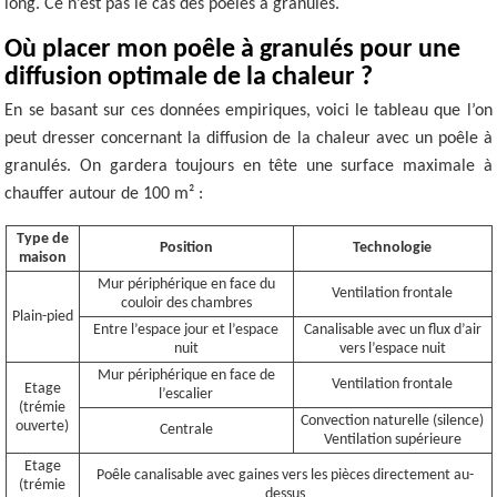
long. Ce n’est pas le cas des poêles à granulés.
Où placer mon poêle à granulés pour une
diffusion optimale de la chaleur ?
En se basant sur ces données empiriques, voici le tableau que l’on
peut dresser concernant la diffusion de la chaleur avec un poêle à
granulés. On gardera toujours en tête une surface maximale à
chauffer autour de 100 m² :
Type de
Position
Technologie
maison
Mur périphérique en face du
Ventilation frontale
couloir des chambres
Plain-pied
Entre l’espace jour et l’espace
Canalisable avec un flux d’air
nuit
vers l’espace nuit
Mur périphérique en face de
Ventilation frontale
Etage
l’escalier
(trémie
Convection naturelle (silence)
ouverte)
Centrale
Ventilation supérieure
Etage
Poêle canalisable avec gaines vers les pièces directement au-
(trémie
dessus