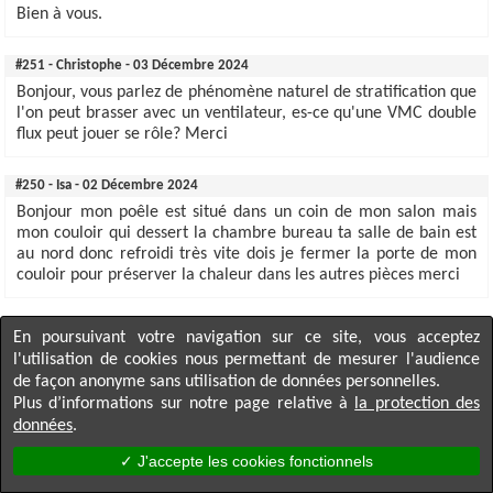
Bien à vous.
#251 - Christophe - 03 Décembre 2024
Bonjour, vous parlez de phénomène naturel de stratification que
l'on peut brasser avec un ventilateur, es-ce qu'une VMC double
flux peut jouer se rôle? Merci
#250 - Isa - 02 Décembre 2024
Bonjour mon poêle est situé dans un coin de mon salon mais
mon couloir qui dessert la chambre bureau ta salle de bain est
au nord donc refroidi très vite dois je fermer la porte de mon
couloir pour préserver la chaleur dans les autres pièces merci
#249 - Tikaz - 09 Octobre 2024
En poursuivant votre navigation sur ce site, vous acceptez
Bonjour
l'utilisation de cookies nous permettant de mesurer l'audience
J’aimerais installer un poêle à granulés étanche dans ma
de façon anonyme sans utilisation de données personnelles.
Veranda de 12 m2 , qui s’ouvre sur mon salon séjour cuisine de
Plus d’informations sur notre page relative à
la protection des
la maison ( environ 70 m2 )
données
.
Quelle puissance dois je prendre ? Soufflerie ou convection ?
J’ai une préférence pour la marque ravelli
✓ J'accepte les cookies fonctionnels
↑
Cordialement fred