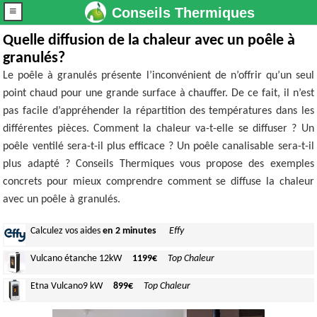
≡
Conseils Thermiques
Quelle diffusion de la chaleur avec un poêle à
granulés?
Le poêle à granulés présente l’inconvénient de n’offrir qu’un seul
point chaud pour une grande surface à chauffer. De ce fait, il n’est
pas facile d’appréhender la répartition des températures dans les
différentes pièces. Comment la chaleur va-t-elle se diffuser ? Un
poêle ventilé sera-t-il plus efficace ? Un poêle canalisable sera-t-il
plus adapté ? Conseils Thermiques vous propose des exemples
concrets pour mieux comprendre comment se diffuse la chaleur
avec un poêle à granulés.
Calculez
vos aides
en 2 minutes
Effy
Vulcano
étanche 12kW
1199€
Top Chaleur
Etna Vulcano
9 kW
899€
Top Chaleur