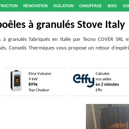
truction
Rénovation
Isolation
Chauffage
Bois
So
poêles à granulés Stove Italy
 à granulés fabriqués en Italie par Tecno COVER SRL et
sés. Conseils Thermiques vous propose un retour d’expér
Etna Vulcano
Calculez
9 kW
vos aides
899€
en 2 minutes
Top Chaleur
Effy