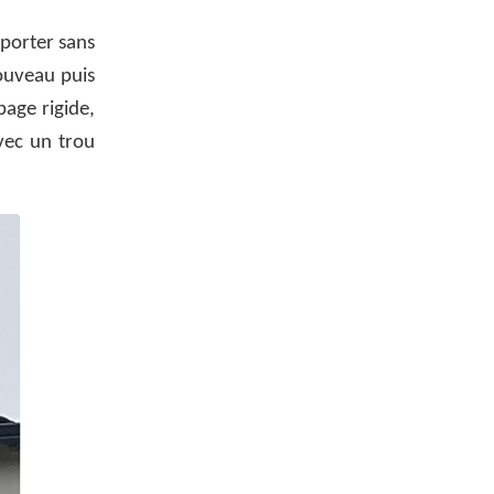
sporter sans
ouveau puis
bage rigide,
avec un trou