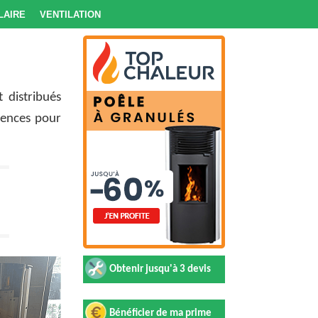
laire
Ventilation
 distribués
iences pour
Obtenir jusqu'à 3 devis
Bénéficier de ma prime