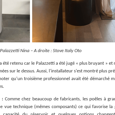
Palazzetti Nina – A droite : Stove Italy Oto
a été retenu car le Palazzetti a été jugé « plus bruyant » et n
es sur le dessus. Aussi, l’installateur s’est montré plus pré
oter qu’un troisième professionnel avait été démarché mai
es.
 :
Comme chez beaucoup de fabricants, les poêles à gra
 de vue technique (mêmes composants) ce qui favorise la 
a capacité du réservoir et quelques options changent