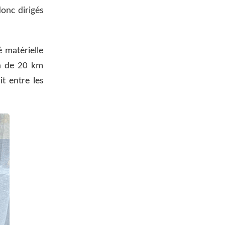
onc dirigés
é matérielle
on de 20 km
t entre les