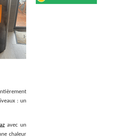
entièrement
iveaux : un
az
avec un
nne chaleur