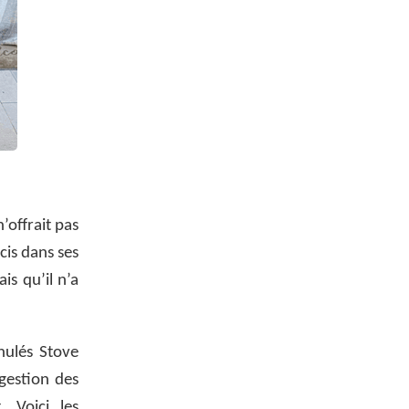
’offrait pas
cis dans ses
s qu’il n’a
nulés Stove
gestion des
. Voici les