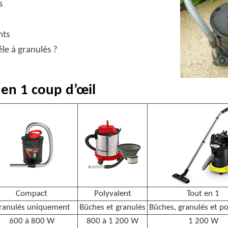
s
nts
le à granulés ?
en 1 coup d’œil
Compact
Polyvalent
Tout en 1
ranulés uniquement
Bûches et granulés
Bûches, granulés et p
600 à 800 W
800 à 1 200 W
1 200 W