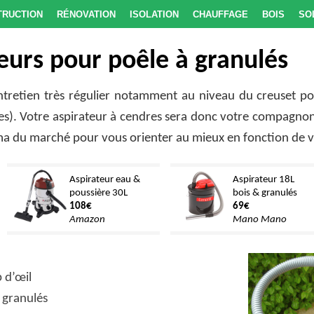
truction
Rénovation
Isolation
Chauffage
Bois
So
teurs pour poêle à granulés
ntretien très régulier notamment au niveau du creuset pou
es). Votre aspirateur à cendres sera donc votre compagnon
a du marché pour vous orienter au mieux en fonction de v
Aspirateur eau &
Aspirateur 18L
poussière 30L
bois & granulés
108€
69€
Amazon
Mano Mano
 d’œil
à granulés