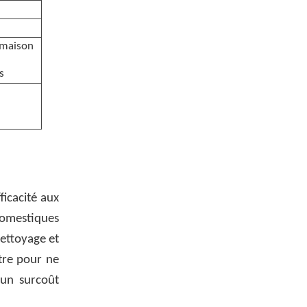
 maison
s
ficacité aux
 domestiques
nettoyage et
ltre pour ne
 un surcoût