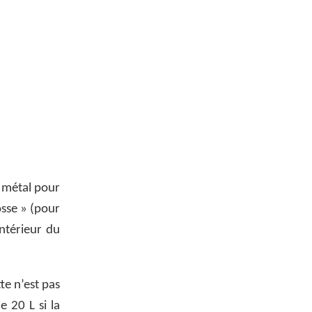
 métal pour
sse » (pour
intérieur du
te n’est pas
e 20 L si la