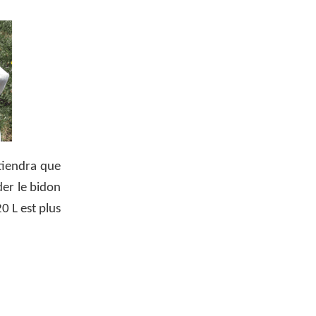
etiendra que
der le bidon
0 L est plus