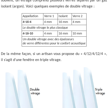
souvent, un vitrage comprend plusieurs verres séparés par un gaz
isolant (argon). Voici quelques exemples de double vitrage :
Appellation
Verre 1
Isolant
Verre 2
4-16-4
4 mm
16 mm
4 mm
Le double vitrage le plus classique
4-16-10
4 mm
16 mm
10 mm
Un double vitrage avec des épaisseurs
de verre différentes pour le confort acoustique
De la même façon, si un artisan vous propose du « 4/12/4/12/4 »,
il s’agit d’une fenêtre en triple vitrage.