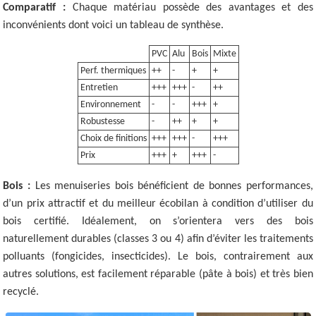
Comparatif :
Chaque matériau possède des avantages et des
inconvénients dont voici un tableau de synthèse.
PVC
Alu
Bois
Mixte
Perf. thermiques
++
-
+
+
Entretien
+++
+++
-
++
Environnement
-
-
+++
+
Robustesse
-
++
+
+
Choix de finitions
+++
+++
-
+++
Prix
+++
+
+++
-
Bois :
Les menuiseries bois bénéficient de bonnes performances,
d’un prix attractif et du meilleur écobilan à condition d’utiliser du
bois certifié. Idéalement, on s’orientera vers des bois
naturellement durables (classes 3 ou 4) afin d’éviter les traitements
polluants (fongicides, insecticides). Le bois, contrairement aux
autres solutions, est facilement réparable (pâte à bois) et très bien
recyclé.