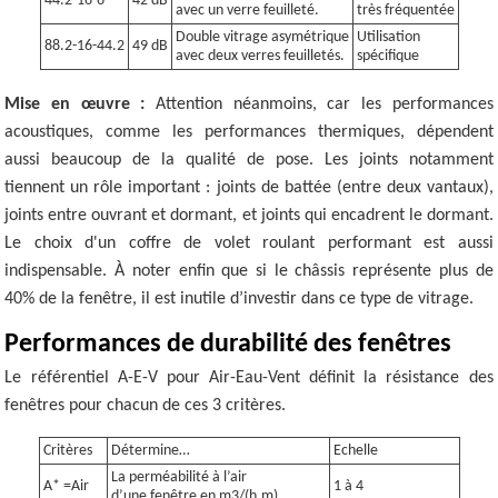
44.2-16-6
42 dB
avec un verre feuilleté.
très fréquentée
Double vitrage asymétrique
Utilisation
88.2-16-44.2
49 dB
avec deux verres feuilletés.
spécifique
Mise en œuvre :
Attention néanmoins, car les performances
acoustiques, comme les performances thermiques, dépendent
aussi beaucoup de la qualité de pose. Les joints notamment
tiennent un rôle important : joints de battée (entre deux vantaux),
joints entre ouvrant et dormant, et joints qui encadrent le dormant.
Le choix d'un coffre de volet roulant performant est aussi
indispensable. À noter enfin que si le châssis représente plus de
40% de la fenêtre, il est inutile d’investir dans ce type de vitrage.
Performances de durabilité des fenêtres
Le référentiel A-E-V pour Air-Eau-Vent définit la résistance des
fenêtres pour chacun de ces 3 critères.
Critères
Détermine…
Echelle
La perméabilité à l’air
A* =Air
1 à 4
d’une fenêtre en m3/(h.m).