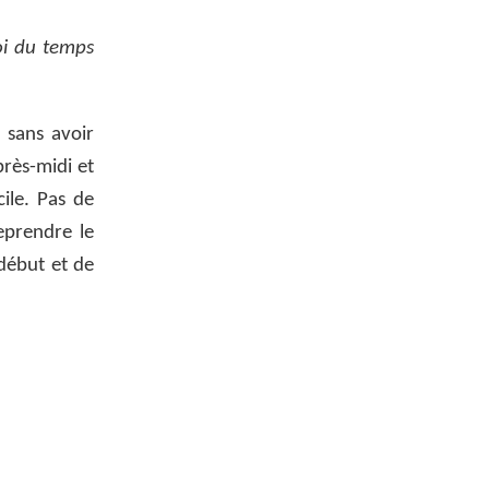
oi du temps
 sans avoir
près-midi et
ile. Pas de
eprendre le
début et de