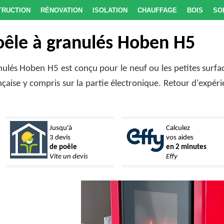
truction
Rénovation
Isolation
Chauffage
Bois
So
oêle à granulés Hoben H5
anulés Hoben H5 est conçu pour le neuf ou les petites surfa
nçaise y compris sur la partie électronique. Retour d’expér
Jusqu'à
Calculez
3 devis
vos aides
de poêle
en 2 minutes
Vite un devis
Effy