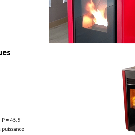
ues
, P = 45.5
e puissance