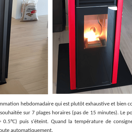
rammation hebdomadaire qui est plutôt exhaustive et bien 
 souhaitée sur 7 plages horaires (pas de 15 minutes). Le p
 0.5°C) puis s’éteint. Quand la température de consigne
n route automatiquement.