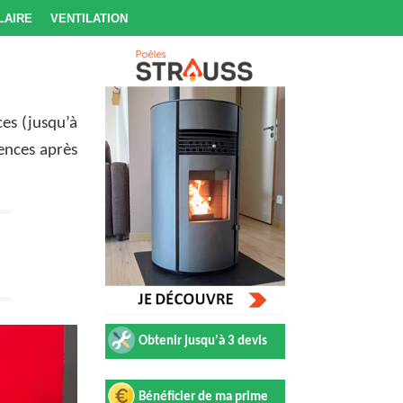
laire
Ventilation
ces (jusqu’à
iences après
Obtenir jusqu'à 3 devis
Bénéficier de ma prime