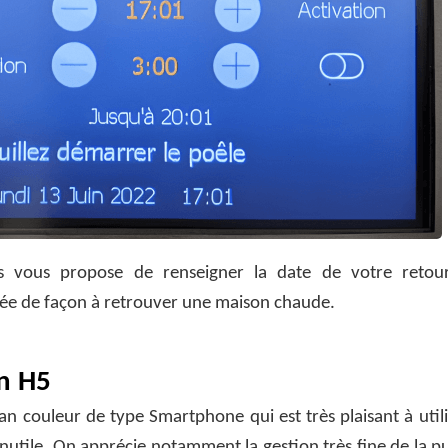
vous propose de renseigner la date de votre retour
vée de façon à retrouver une maison chaude.
n H5
n couleur de type Smartphone qui est très plaisant à utili
e inutile. On apprécie notamment la gestion très fine de la p