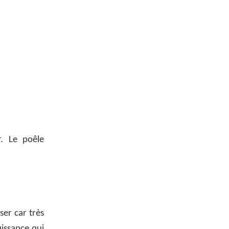
. Le poêle
ser car très
uissance qui