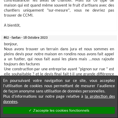
contrebalancer les aléas de chantier. Mais sur ce type de
maison qui est quand même souvent le fruit d'artisans avec des
chantiers uniquement "sur-mesure", vous ne devriez pas
trouver de CCMI.
A bientôt,
#62 - fanfan - 18 Octobre 2023
bonjour,
Nous avons trouver un terrain dans jura et nous sommes en
pleins devis pour notre maison en rondins nous avons fait appel
a un fustier, qui nous fait aussi les plans mais ...nous rajoute
toujours des factures
Une construction par une entreprise ayant "pignon sur rue " est
elle souhaitable ? et le devis final fait t-il une grande différence
??
En poursuivant votre navigation sur ce site, vous acceptez
merci pour vos conseils
l'utilisation de cookies nous permettant de mesurer l'audience
de façon anonyme sans utilisation de données personnelles.
Plus d’informations sur notre page relative à
la protection des
#61 - Xavier (admin) - 26 Septembre 2023
données
.
Bonjour Filodeboo,
✓ J'accepte les cookies fonctionnels
Je vous ai fait parvenir un mail avec des éléments.
↑