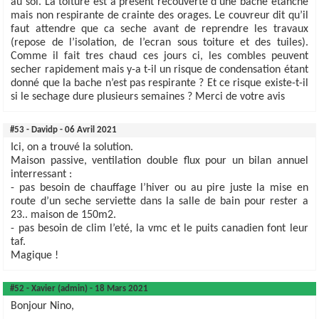
au sol. La toiture est a present recouverte d’une bache etanche
mais non respirante de crainte des orages. Le couvreur dit qu’il
faut attendre que ca seche avant de reprendre les travaux
(repose de l’isolation, de l’ecran sous toiture et des tuiles).
Comme il fait tres chaud ces jours ci, les combles peuvent
secher rapidement mais y-a t-il un risque de condensation étant
donné que la bache n’est pas respirante ? Et ce risque existe-t-il
si le sechage dure plusieurs semaines ? Merci de votre avis
#53 - Davidp - 06 Avril 2021
Ici, on a trouvé la solution.
Maison passive, ventilation double flux pour un bilan annuel
interressant :
- pas besoin de chauffage l’hiver ou au pire juste la mise en
route d’un seche serviette dans la salle de bain pour rester a
23.. maison de 150m2.
- pas besoin de clim l’eté, la vmc et le puits canadien font leur
taf.
Magique !
#52 - Xavier (admin) - 18 Mars 2021
Bonjour Nino,