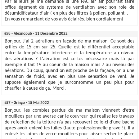
Par ailleurs je me demande si une PAC air air pourrait faire
office égement de systeme de ventilation avec son role de
désumidificataur d'air ( en plus des filtres à pollen, polluant, .
En vous remarciant de vos avis éclairés. bien cordialement
#58 - Alexnopub - 11 Décembre 2022
Bonjour. J'ai 2 aérations en façade de ma maison. Ce sont des
grilles de 15 cm sur 25. Quelle est le différentiel acceptable
entre la température intérieure et la température au niveau
des aérations ? L'aération est certes nécessaire mais là par
exemple il fait 19 au coeur de la maison mais 7 au niveau des
aérations. Du coup, quand on est proche de la façade, on a une
sensation de froid, avec en plus une sensation de vent. Je
suppose également que je surconsomme un peu plus pour
chauffer à cause de ça. Merci.
#57 - Gringo - 15 Mai 2022
Bonjour, les combles perdus de ma maison viennent d’etre
mouillees par une averse car le couvreur qui realise les travaux
de refection de la toiture n’a pas recouvert celle-ci d’une bache
apres avoir enlevé les tuiles (faute professionnelle grave !). Il a
enlevé les laines de verre mouillees pour laisser secher le placo